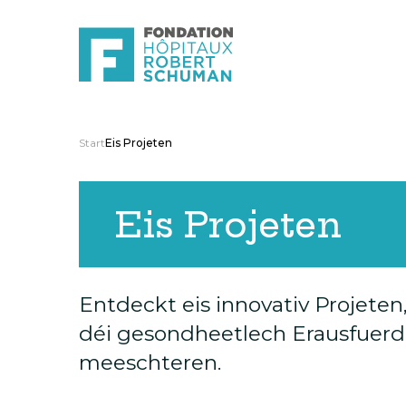
Start
Eis Projeten
Eis Projeten
Entdeckt eis innovativ Projeten
déi gesondheetlech Erausfuerd
meeschteren.