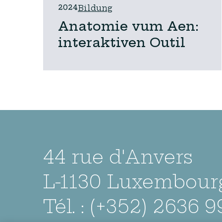
2024
Bildung
Anatomie vum Aen:
interaktiven Outil
44 rue d'Anvers
L-1130 Luxembour
Tél. : (+352) 2636 