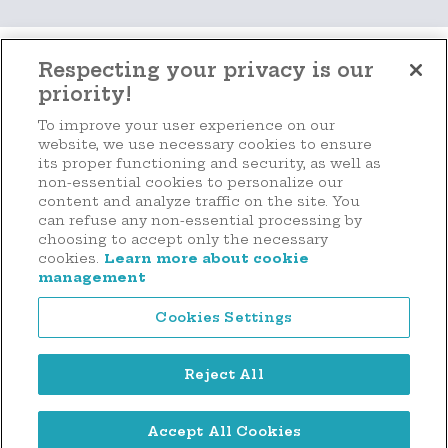
Respecting your privacy is our
priority!
Faire un don
To improve your user experience on our
website, we use necessary cookies to ensure
its proper functioning and security, as well as
non-essential cookies to personalize our
content and analyze traffic on the site. You
44 rue d'Anvers
can refuse any non-essential processing by
L-1130 Luxembourg
choosing to accept only the necessary
cookies.
Learn more about cookie
Tél. : (+352) 2636 9900
management
Cookies Settings
Reject All
Mentions légales
Accept All Cookies
Politique de confidentialité