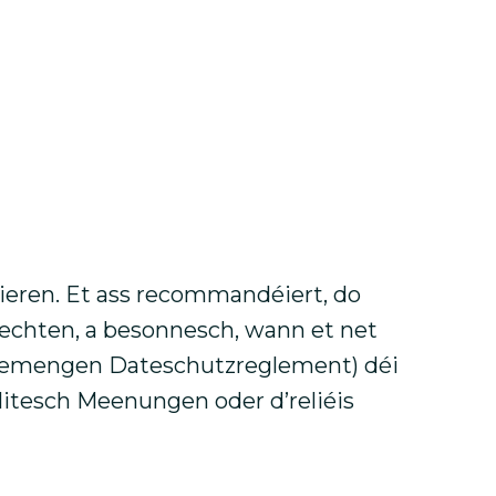
ieren. Et ass recommandéiert, do
bechten, a besonnesch, wann et net
lgemengen Dateschutzreglement) déi
litesch Meenungen oder d’reliéis