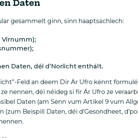
en Daten
lar gesammelt ginn, sinn haaptsächlech:
, Virnumm);
nsnummer);
en Daten, déi d’Noriicht enthält.
icht”-Feld an deem Dir Är Ufro kënnt formulé
nennen, déi néideg si fir Är Ufro ze veraar
ensibel Daten (am Sënn vum Artikel 9 vum Al
n (zum Beispill Daten, déi d’Gesondheet, d’po
 nennen.