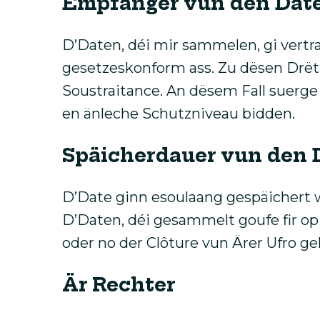
Empfänger vun den Dat
D’Daten, déi mir sammelen, gi vert
gesetzeskonform ass. Zu dësen Drët
Soustraitance. An dësem Fall suerge
en änleche Schutzniveau bidden.
Späicherdauer vun den 
D’Date ginn esoulaang gespäichert wé
D’Daten, déi gesammelt goufe fir o
oder no der Clôture vun Ärer Ufro ge
Är Rechter