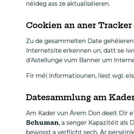
néideg ass ze aktualiséieren.
Cookien an aner Tracker
Zu de gesammelten Date gehéieren 
Internetsite erkennen un, datt se i
d’Astellunge vum Banner um Interne
Fir méi Informatiounen, liest wgl. ei
Datesammlung am Kader 
Am Kader vun Ärem Don deelt Dir ei
Schuman
, a senger Kapazitéit al
bewosst a verflicht sech, Är perséi