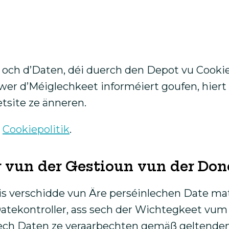
och d’Daten, déi duerch den Depot vu Cooki
wwer d’Méiglechkeet informéiert goufen, hier
tsite ze änneren.
s
Cookiepolitik
.
vun der Gestioun vun der Don
s verschidde vun Äre perséinlechen Date mat
s Datekontroller, ass sech der Wichtegkeet vu
nlech Daten ze veraarbechten gemäß geltende