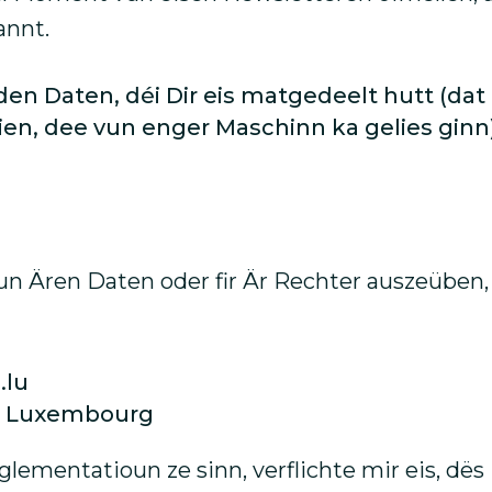
annt.
en Daten, déi Dir eis matgedeelt hutt (dat
en, dee vun enger Maschinn ka gelies ginn
vun Ären Daten oder fir Är Rechter auszeüben
.lu
30 Luxembourg
ementatioun ze sinn, verflichte mir eis, dës 