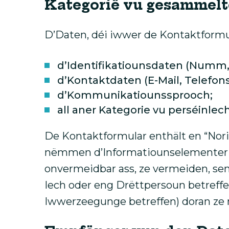
Kategorië vu gesammelt
D’Daten, déi iwwer de Kontaktformu
d’Identifikatiounsdaten (Numm
d’Kontaktdaten (E-Mail, Telefo
d’Kommunikatiounssprooch;
all aner Kategorie vu perséinlech
De Kontaktformular enthält en “Nori
nëmmen d’Informatiounselementer ze 
onvermeidbar ass, ze vermeiden, s
Iech oder eng Drëttpersoun betreffe
Iwwerzeegunge betreffen) doran ze