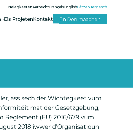
Neiegkeeten
Aarbecht
Français
English
Lëtzebuergesch
n
Eis Projeten
Kontakt
En Don maachen
oller, ass sech der Wichtegkeet vum
onformitéit mat der Gesetzgebung,
em Reglement (EU) 2016/679 vum
ugust 2018 iwwer d’Organisatioun