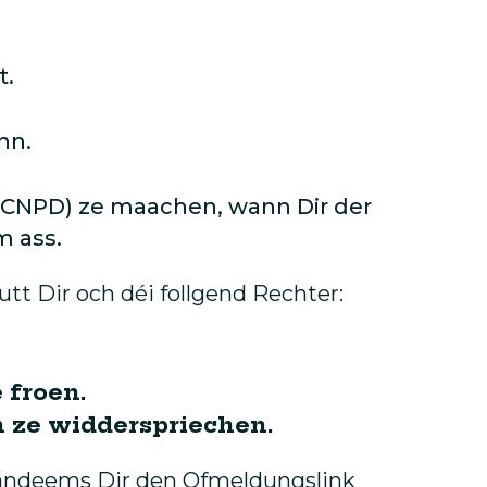
t.
nn.
(CNPD) ze maachen, wann Dir der
m ass.
tt Dir och déi follgend Rechter:
 froen.
 ze widderspriechen.
 andeems Dir den Ofmeldungslink