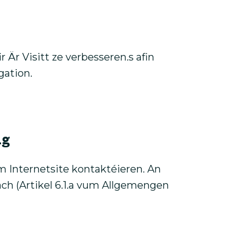
 Är Visitt ze verbesseren.s afin
gation.
ng
 Internetsite kontaktéieren. An
h (Artikel 6.1.a vum Allgemengen