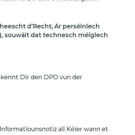
 heescht d’Recht, Är perséinlech
), souwäit dat technesch méiglech
, kënnt Dir den DPO vun der
Informatiounsnotiz all Kéier wann et