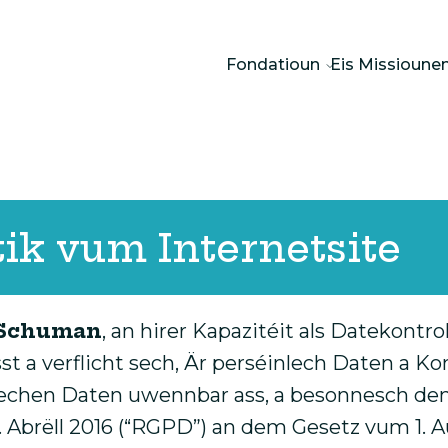
Fondatioun
Eis Missioune
ik vum Internetsite
 Schuman
, an hirer Kapazitéit als Datekontr
t a verflicht sech, Är perséinlech Daten a K
nlechen Daten uwennbar ass, a besonnesch d
Abrëll 2016 (“RGPD”) an dem Gesetz vum 1. A