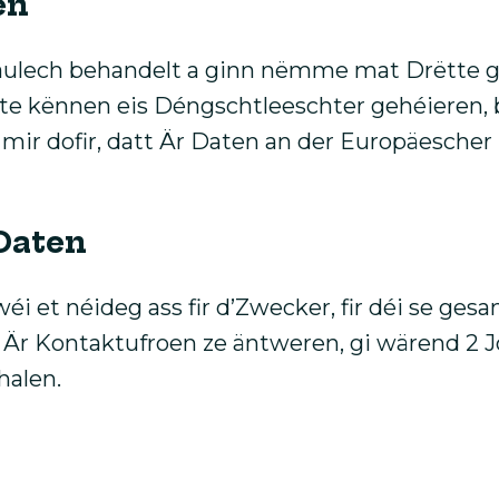
en
raulech behandelt a ginn nëmme mat Drëtte g
te kënnen eis Déngschtleeschter gehéieren, 
 mir dofir, datt Är Daten an der Europäescher
Daten
i et néideg ass fir d’Zwecker, fir déi se ges
p Är Kontaktufroen ze äntweren, gi wärend 2 
halen.