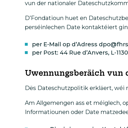
vun der nationaler Dateschutzkomm
D’Fondatioun huet en Dateschutzbeop
perséinlechen Date kontaktéiert gin
per E-Mail op d’Adress dpo@fhrs
per Post: 44 Rue d’Anvers, L-11
Uwennungsberäich vun de
Dës Dateschutzpolitik erkläert, wéi
Am Allgemengen ass et méiglech, op 
Informatiounen oder Date matzedeel