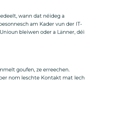
edeelt, wann dat néideg a
besonnesch am Kader vun der IT-
 Unioun bleiwen oder a Länner, déi
ammelt goufen, ze erreechen.
Joer nom leschte Kontakt mat Iech