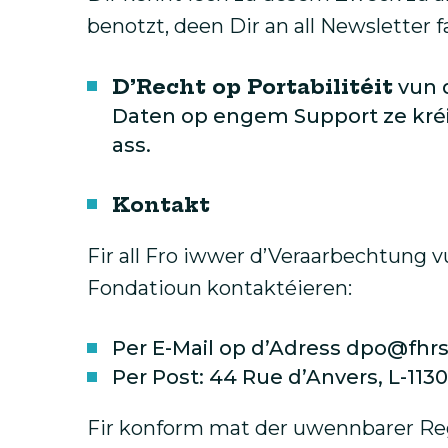
benotzt, deen Dir an all Newsletter f
D’Recht op Portabilitéit
vun d
Daten op engem Support ze kréi
ass.
Kontakt
Fir all Fro iwwer d’Veraarbechtung 
Fondatioun kontaktéieren:
Per E-Mail op d’Adress dpo@fhrs
Per Post: 44 Rue d’Anvers, L-11
Fir konform mat der uwennbarer Regl