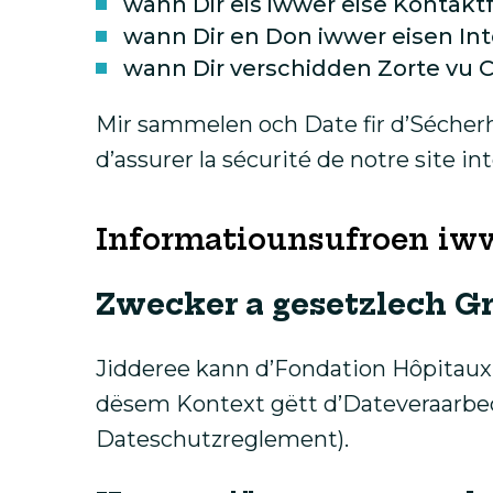
wann Dir eis iwwer eise Kontakt
wann Dir en Don iwwer eisen Int
wann Dir verschidden Zorte vu C
Mir sammelen och Date fir d’Sécherhe
d’assurer la sécurité de notre site i
Informatiounsufroen iw
Zwecker a gesetzlech G
Jidderee kann d’Fondation Hôpitaux
dësem Kontext gëtt d’Dateveraarbec
Dateschutzreglement).