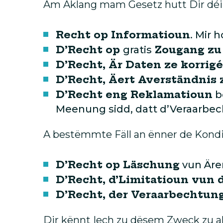
Am Aklang mam Gesetz hutt Dir déi 
Recht op Informatioun
. Mir 
D’Recht op
Zougang zu
gratis
D’Recht, Är Daten ze korrigé
D’Recht, Äert Averständnis 
D’Recht eng Reklamatioun
b
Meenung sidd, datt d’Veraarbe
A bestëmmte Fäll an ënner de Kondit
D’Recht op Läschung
vun Äre
D’Recht, d’Limitatioun vun 
D’Recht, der Veraarbechtun
Dir kënnt Iech zu dësem Zweck zu a