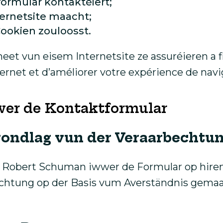
formular kontaktéiert;
ernetsite maacht;
ookien zouloosst.
et vun eisem Internetsite ze assuréieren a fir
nternet et d’améliorer votre expérience de navi
wer de Kontaktformular
rondlag vun der Veraarbechtu
 Robert Schuman iwwer de Formular op hirem
htung op der Basis vum Averständnis gemaac