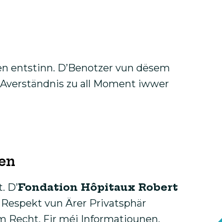
en entstinn. D’Benotzer vun dësem
t Averständnis zu all Moment iwwer
en
Fondation Hôpitaux Robert
. D’
m Respekt vun Ärer Privatsphär
m Recht. Fir méi Informatiounen,