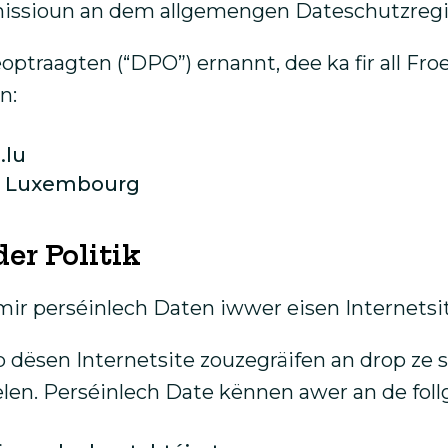
issioun an dem allgemengen Dateschutzregi
traagten (“DPO”) ernannt, dee ka fir all Fr
n:
.lu
30 Luxembourg
r Politik
 mir perséinlech Daten iwwer eisen Internets
dësen Internetsite zouzegräifen an drop ze 
en. Perséinlech Date kënnen awer an de foll