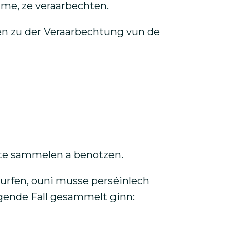
me, ze veraarbechten.
oen zu der Veraarbechtung vun de
ite sammelen a benotzen.
surfen, ouni musse perséinlech
gende Fäll gesammelt ginn: