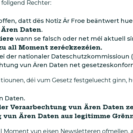
follgend Rechter:
hoffen, datt dës Notiz Är Froe beäntwert hue
 Ären Daten
.
iere
wann se falsch oder net méi aktuell si
zu all Moment zeréckzezéien.
ei der nationaler Dateschutzkommissioun 
chtung vun Ären Daten net gesetzeskonfor
iounen, déi vum Gesetz festgeluecht ginn, hu
n Daten.
der Veraarbechtung vun Ären Daten ze
g vun Ären Daten aus legitimme Grënn
ll Moment vun eisen Newsletteren ofmellen,