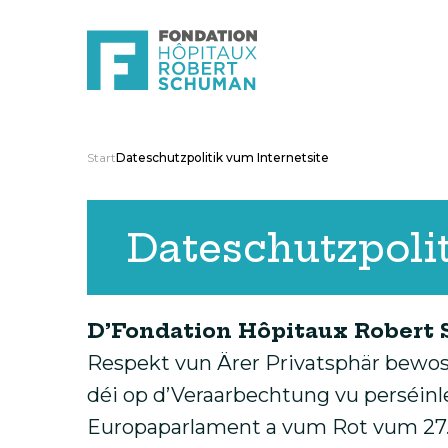
Start
Dateschutzpolitik vum Internetsite
Dateschutzpolit
D’Fondation Hôpitaux Robert
Respekt vun Ärer Privatsphär bewoss
déi op d’Veraarbechtung vu perséi
Europaparlament a vum Rot vum 27. 