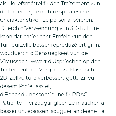
als Hëllefsmëttel fir den Traitement vun
de Patiente jee no hire spezifesche
Charakteristiken ze personaliséieren.
Duerch d’Verwendung vun 3D-Kulture
kann dat natierlecht Ëmfeld vun den
Tumeurzelle besser reproduzéiert ginn,
wouduerch d’Genauegkeet vun de
Viraussoen iwwert d’Uspriechen op den
Traitement am Verglach zu klasseschen
2D-Zellkulture verbessert gëtt. Zil vun
dësem Projet ass et,
d’Behandlungssoptioune fir PDAC-
Patiente méi zougänglech ze maachen a
besser unzepassen, souguer an deene Fäll