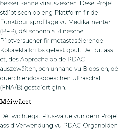
besser kënne virauszesoen. Dëse Projet
stäipt sech op eng Plattform fir de
Funktiounsprofilage vu Medikamenter
(PFP), déi schonn a klinesche
Pilotversucher fir metastaséierende
Kolorektalkriibs getest gouf. De But ass
et, dës Approche op de PDAC
auszewäiten, och unhand vu Biopsien, déi
duerch endoskopeschen Ultraschall
(FNA/B) gesteiert ginn.
Méiwäert
Déi wichtegst Plus-value vun dem Projet
ass d’Verwendung vu PDAC-Organoiden