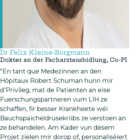
Dr Felix Kleine-Borgmann
Dokter an der Facharztausbidlung, Co-PI
"En tant que Medezinnen an den
Hôpitaux Robert Schuman hunn mir
d'Privileg, mat de Patienten an eise
Fuerschungspartneren vum LIH ze
schaffen, fir besser Krankheete wéi
Bauchspaicheldrüsekriibs ze verstoen an
ze behandelen. Am Kader vun dësem
Projet zielen mir dorop of, personaliséiert