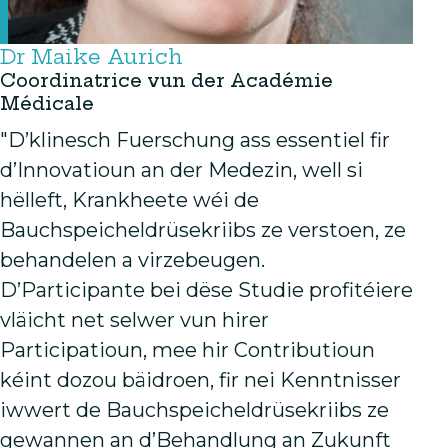
Dr Maike Aurich
Coordinatrice vun der Académie
Médicale
"D’klinesch Fuerschung ass essentiel fir
d’Innovatioun an der Medezin, well si
hëlleft, Krankheete wéi de
Bauchspeicheldrüsekriibs ze verstoen, ze
behandelen a virzebeugen.
D’Participante bei dëse Studie profitéiere
vläicht net selwer vun hirer
Participatioun, mee hir Contributioun
kéint dozou bäidroen, fir nei Kenntnisser
iwwert de Bauchspeicheldrüsekriibs ze
gewannen an d’Behandlung an Zukunft