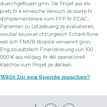
duerchgefouert ginn. De Projet ass elo
prett fir e klinesche Versuch ze starte fir
d’Implementéiere vum PFP fir PDAC-
Patienten zu Lëtzebuerg ze evaluéieren,
woubäi souwuel chirurgesch Echantillone
wéi och FNA/B-Biopsië verwennt ginn.
Eng zousätzlech Finanzéierung vun 100
000 € ass néideg, fir déi operationell
Käschte vum Projet ze decken.
Wëllt Dir eng Spende maachen?