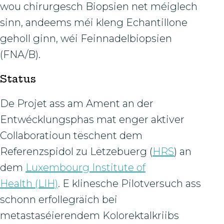
wou chirurgesch Biopsien net méiglech
sinn, andeems méi kleng Echantillone
geholl ginn, wéi Feinnadelbiopsien
(FNA/B).
Status
De Projet ass am Ament an der
Entwécklungsphas mat enger aktiver
Collaboratioun tëschent dem
Referenzspidol zu Lëtzebuerg (
HRS
) an
dem
Luxembourg Institute of
Health (LIH)
. E klinesche Pilotversuch ass
schonn erfollegräich bei
metastaséierendem Kolorektalkriibs