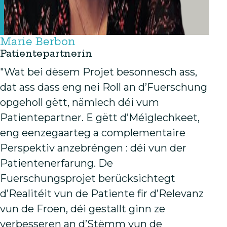
Marie Berbon
Patientepartnerin
"Wat bei dësem Projet besonnesch ass,
dat ass dass eng nei Roll an d’Fuerschung
opgeholl gëtt, nämlech déi vum
Patientepartner. E gëtt d’Méiglechkeet,
eng eenzegaarteg a complementaire
Perspektiv anzebréngen : déi vun der
Patientenerfarung. De
Fuerschungsprojet berücksichtegt
d’Realitéit vun de Patiente fir d’Relevanz
vun de Froen, déi gestallt ginn ze
verbesseren an d’Stëmm vun de