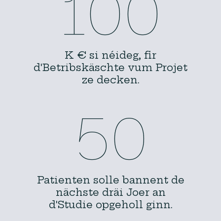
100
K € si néideg, fir
d'Betribskäschte vum Projet
ze decken.
50
Patienten solle bannent de
nächste dräi Joer an
d'Studie opgeholl ginn.