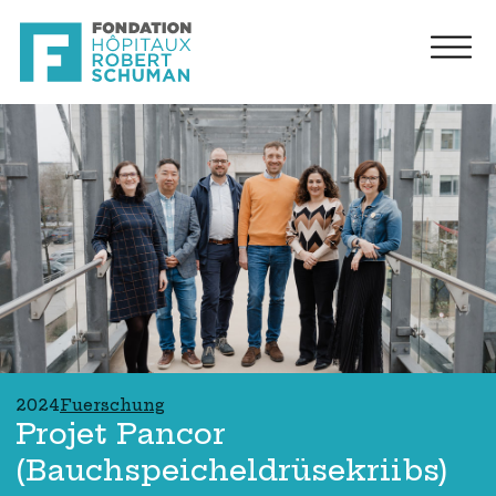
2024
Fuerschung
Projet Pancor
(Bauchspeicheldrüsekriibs)