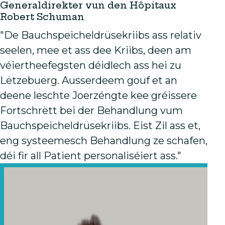
Generaldirekter vun den Hôpitaux
Robert Schuman
"De Bauchspeicheldrüsekriibs ass relativ
seelen, mee et ass dee Kriibs, deen am
véiertheefegsten déidlech ass hei zu
Lëtzebuerg. Ausserdeem gouf et an
deene leschte Joerzéngte kee gréissere
Fortschrëtt bei der Behandlung vum
Bauchspeicheldrüsekriibs. Eist Zil ass et,
eng systeemesch Behandlung ze schafen,
déi fir all Patient personaliséiert ass."