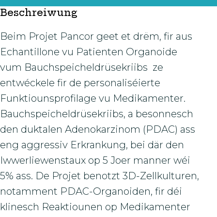
Beschreiwung
Beim Projet Pancor geet et drëm, fir aus
Echantillone vu Patienten Organoide
vum Bauchspeicheldrüsekriibs ze
entwéckele fir de personaliséierte
Funktiounsprofilage vu Medikamenter.
Bauchspeicheldrüsekriibs, a besonnesch
den duktalen Adenokarzinom (PDAC) ass
eng aggressiv Erkrankung, bei där den
Iwwerliewenstaux op 5 Joer manner wéi
5% ass. De Projet benotzt 3D-Zellkulturen,
notamment PDAC-Organoiden, fir déi
klinesch Reaktiounen op Medikamenter