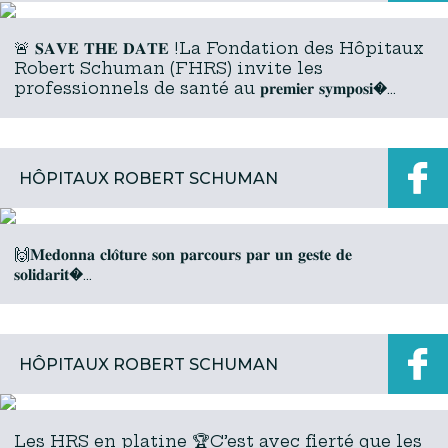
🚨 𝐒𝐀𝐕𝐄 𝐓𝐇𝐄 𝐃𝐀𝐓𝐄 !La Fondation des Hôpitaux
Robert Schuman (FHRS) invite les
professionnels de santé au 𝐩𝐫𝐞𝐦𝐢𝐞𝐫 𝐬𝐲𝐦𝐩𝐨𝐬𝐢�...
HÔPITAUX ROBERT SCHUMAN
🙌𝐌𝐞𝐝𝐨𝐧𝐧𝐚 𝐜𝐥𝐨̂𝐭𝐮𝐫𝐞 𝐬𝐨𝐧 𝐩𝐚𝐫𝐜𝐨𝐮𝐫𝐬 𝐩𝐚𝐫 𝐮𝐧 𝐠𝐞𝐬𝐭𝐞 𝐝𝐞
𝐬𝐨𝐥𝐢𝐝𝐚𝐫𝐢𝐭�...
HÔPITAUX ROBERT SCHUMAN
Les HRS en platine 🏆C’est avec fierté que les