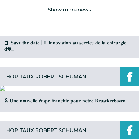
Show more news
FHRS
🤖 𝐒𝐚𝐯𝐞 𝐭𝐡𝐞 𝐝𝐚𝐭𝐞 | 𝐋’𝐢𝐧𝐧𝐨𝐯𝐚𝐭𝐢𝐨𝐧 𝐚𝐮 𝐬𝐞𝐫𝐯𝐢𝐜𝐞 𝐝𝐞 𝐥𝐚 𝐜𝐡𝐢𝐫𝐮𝐫𝐠𝐢𝐞
𝐝�...
HÔPITAUX ROBERT SCHUMAN
🎗️ 𝐔𝐧𝐞 𝐧𝐨𝐮𝐯𝐞𝐥𝐥𝐞 𝐞́𝐭𝐚𝐩𝐞 𝐟𝐫𝐚𝐧𝐜𝐡𝐢𝐞 𝐩𝐨𝐮𝐫 𝐧𝐨𝐭𝐫𝐞 𝐁𝐫𝐮𝐬𝐭𝐤𝐫𝐞𝐛𝐬𝐳𝐞𝐧...
HÔPITAUX ROBERT SCHUMAN