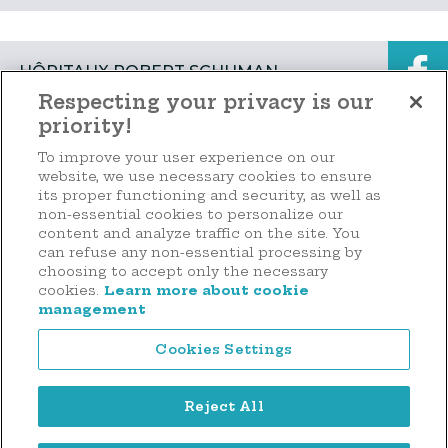
vun de Patiente geleescht hunn – sief et an
den Urgencen oder op d...
HÔPITAUX ROBERT SCHUMAN
Respecting your privacy is our
priority!
📅 𝐒𝐚𝐯𝐞 𝐭𝐡𝐞 𝐝𝐚𝐭𝐞 !Les Hôpitaux Robert Schuman
Make a donation
To improve your user experience on our
ont le plaisir de vous inviter à une 𝐜𝐨𝐧𝐟𝐞́𝐫𝐞𝐧𝐜𝐞
website, we use necessary cookies to ensure
𝐦𝐞́𝐝𝐢𝐜𝐚𝐥𝐞 co...
its proper functioning and security, as well as
non-essential cookies to personalize our
content and analyze traffic on the site. You
44 rue d'Anvers
can refuse any non-essential processing by
L-1130 Luxembourg
choosing to accept only the necessary
HÔPITAUX ROBERT SCHUMAN
cookies.
Learn more about cookie
Tél. : (+352) 2636 9900
management
Cookies Settings
🇫🇷⚠️Pour des raisons techniques, la 𝐩𝐨𝐥𝐢𝐜𝐥𝐢𝐧𝐢𝐪𝐮𝐞/
𝐮𝐫𝐠𝐞𝐧𝐜𝐞𝐬 𝐚̀ 𝐥𝐚 𝐙𝐢𝐭𝐡𝐚𝐊𝐥𝐢𝐧𝐢𝐤 𝐬𝐞�...
Reject All