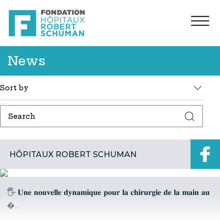
News
Sort by
HÔPITAUX ROBERT SCHUMAN
🖐️ 𝐔𝐧𝐞 𝐧𝐨𝐮𝐯𝐞𝐥𝐥𝐞 𝐝𝐲𝐧𝐚𝐦𝐢𝐪𝐮𝐞 𝐩𝐨𝐮𝐫 𝐥𝐚 𝐜𝐡𝐢𝐫𝐮𝐫𝐠𝐢𝐞 𝐝𝐞 𝐥𝐚 𝐦𝐚𝐢𝐧 𝐚𝐮
�...