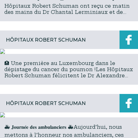
Hôpitaux Robert Schuman ont reçu ce matin
des mains du Dr Chantal Lerminiaux et de
Marie Eeman le diplôme de l’accréditation
ACI au niveau pla...
HÔPITAUX ROBERT SCHUMAN
🏥 Une première au Luxembourg dans le
dépistage du cancer du poumon !Les Hôpitaux
Robert Schuman félicitent le Dr Alexandre
Cordebar, radiologue, pour l’obtention de la
Certification européen...
HÔPITAUX ROBERT SCHUMAN
🚑 𝐉𝐨𝐮𝐫𝐧𝐞́𝐞 𝐝𝐞𝐬 𝐚𝐦𝐛𝐮𝐥𝐚𝐧𝐜𝐢𝐞𝐫𝐬 🚑Aujourd’hui, nous
mettons à l’honneur nos ambulanciers, ces