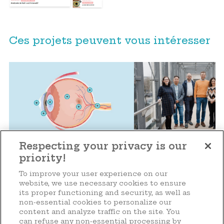
Ces projets peuvent vous intéresser
2024
Recherche
Respecting your privacy is our
priority!
Projet Pancor (can
2024
Formation
pancréatique)
To improve your user experience on our
Anatomie de l’œil : outil
website, we use necessary cookies to ensure
interactif
its proper functioning and security, as well as
non-essential cookies to personalize our
content and analyze traffic on the site. You
can refuse any non-essential processing by