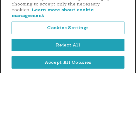
choosing to accept only the necessary
cookies.
Learn more about cookie
Voir tous les projets
management
Cookies Settings
Faire un don
Reject All
Accept All Cookies
44 rue d'Anvers
L-1130 Luxembourg
Tél. : (+352) 2636 9900
Mentions légales